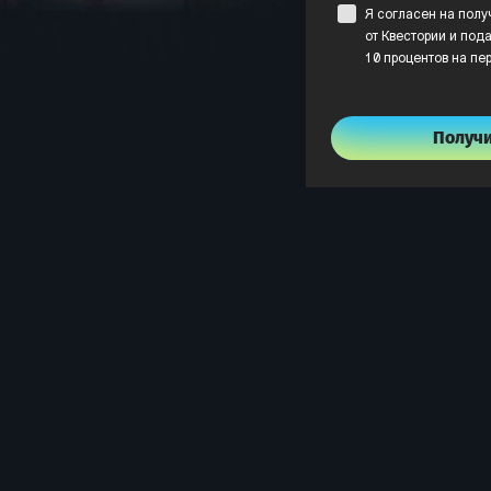
Я согласен на пол
от Квестории и пода
10 процентов на пе
Получ