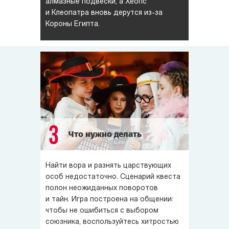
алмазные подвески, а Хеопс
и Клеопатра вновь дерутся из-за
Короны Египта.
3
Что нужно делать
Найти вора и разнять царствующих
особ недостаточно. Сценарий квеста
полон неожиданных поворотов
и тайн. Игра построена на общении:
чтобы не ошибиться с выбором
союзника, воспользуйтесь хитростью