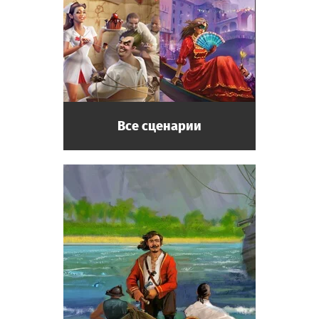
энергичный.
Профессор
Сотрудник музея. Дотошный, любит свою
работу. Может провести экспертизу
предмета старины.
Все сценарии
Реставратор-эксперт
Сотрудник музея. Может не только
провести экспертизу предмета старины, но
и отреставрировать его!
Археолог
Посетитель музея. Начинающий учёный,
мечтает совершить великое открытие и
вписать своё имя в историю.