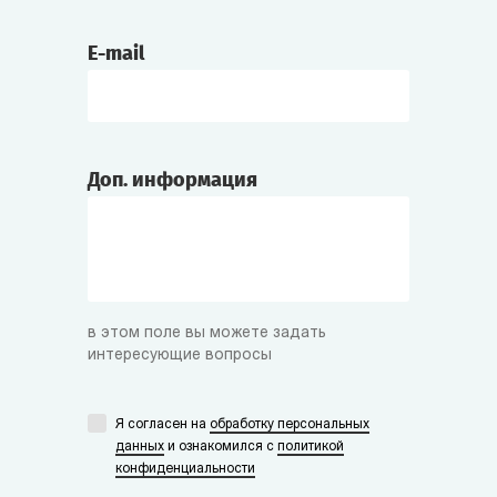
Боготворит Инквизитора.
E-mail
Борджиа
Химик-экспериментатор, витрина «Средние
века». Из знаменитой династии зельеваров
и отравителей.
Доп. информация
Чёрная Рука
Знаменитый пират, коварный и дерзкий.
Племянник Чёрной Бороды. Любит
сокровища, ром и чёрный юмор.
в этом поле вы можете задать
интересующие вопросы
Мёртвый Глаз
Я согласен на
обработку персональных
Соратник Чёрной Руки. Мрачный и
данных
и ознакомился с
политикой
нелюдимый, зато очень преданный
конфиденциальности
благородному делу пиратства.