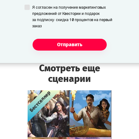
Я согласен на получение маркетинговых
предложений от Квестории и подарок
Унга и Бонга
за подписку: скидка 10 процентов на первый
Пещерные люди. Немногословны, но
заказ
изобретательны.
Отправить
Сотрудники и посетители
музея:
Смотреть еще
Смотритель
сценарии
Сотрудник музея. По ночам следит за
порядком. Весьма нервный. Употребляет
Бестселлер
Бестселлер
Бестселлер
зелёный чай пополам с валерьянкой.
Помощник смотрителя
Сотрудник музея. Новичок, поступил на
работу неделю назад. Смышлёный и