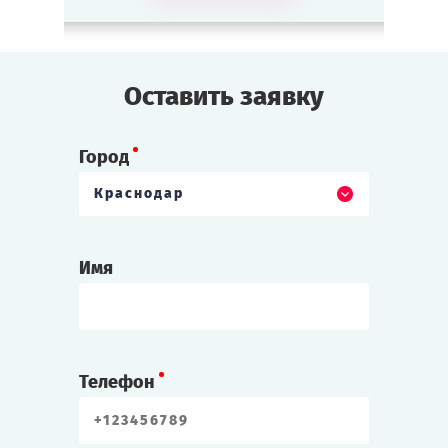
что он — Пётр, муж Екатерины и русский
царь!
Оставить заявку
Прошка
Разбойник, соратник монаха Григория.
Любит побузить с поводом и без.
Город
Краснодар
Другие витрины
Великий Инквизитор
Имя
Святой отец из витрины «Средние века».
Строг, но справедлив. С подозрением
относится к женщинам — не ведьма ли?
Телефон
Гонсало
Секретарь и приближённый Великого
Инквизитора. Тихий и послушный.