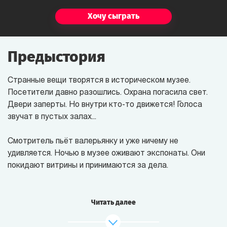
Хочу сыграть
Предыстория
Странные вещи творятся в историческом музее.
Посетители давно разошлись. Охрана погасила свет.
Двери заперты. Но внутри кто-то движется! Голоса
звучат в пустых залах...
Смотритель пьёт валерьянку и уже ничему не
удивляется.
Ночью в музее
оживают экспонаты. Они
покидают витрины и принимаются за дела.
Великий Инквизитор разыскивает ведьму и с
подозрением косится на Миледи. Клеопатра борется с
Читать далее
Еленой Троянской за титул самой обаятельной
женщины в истории. Иван Грозный и Екатерина Великая