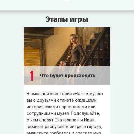
повздорили из-за политики. Пока матушка-царица
отвернулась, князь Потёмкин флиртует с Шамаханской
Этапы игры
царицей. Эрик Могучий вызвал на поединок Цезаря.
Потомственный многоженец Гарун-аль-Рашид снова
женился. А ворчливая мумия Хеопса плетёт интриги,
чтоб завладеть короной Египта.
В
квесте
«
Ночь в музее
» вы станете забавными
историческими персонажами и от души повеселитесь.
Экспонаты мечтают завладеть Машиной времени,
1
Что будет происходить
чтоб вернуться в свою эпоху и изменить судьбу мира.
Но поторопитесь! Ведь согласно предсказанию
Нострадамуса уже завтра наступит Конец света...
В смешной квестории «Ночь в музее»
вы с друзьями станете ожившими
историческими персонажами или
сотрудниками музея. Подслушайте,
о чем спорят Екатерина II и Иван
Грозный, распутайте интриги героев,
вычислите грабителя и спасите мир