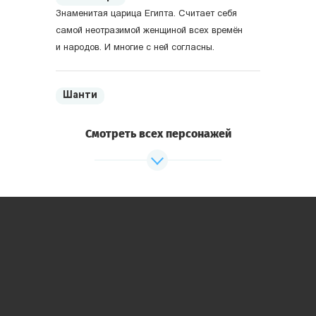
Знаменитая царица Египта. Считает себя
самой неотразимой женщиной всех времён
и народов. И многие с ней согласны.
Шанти
Верховный жрец Египта. Поклоняется
египетским богам сам и заставляет
Смотреть всех персонажей
поклоняться других.
Древние Греция и Рим
Александр Македонский
Один из величайших завоевателей мира.
Как оказалось — самоотверженный и
благородный человек.