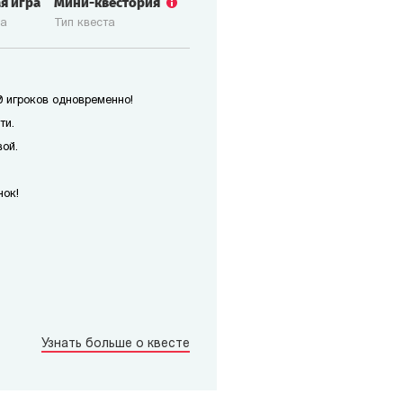
ая игра
Мини-квестория
ка
Тип квеста
 игроков одновременно!
ти.
ой.
нок!
Узнать больше о квесте