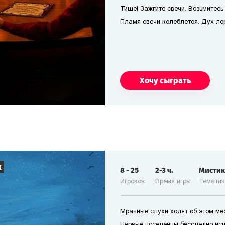
Тише! Зажгите свечи. Возьмитесь 
Пламя свечи колеблется. Дух лор
Хочу сыграть
к
8
-
25
2-3
ч.
Мисти
Игроков
Время игры
Темати
Мрачные слухи ходят об этом мес
Первые поселенцы бесследно исч