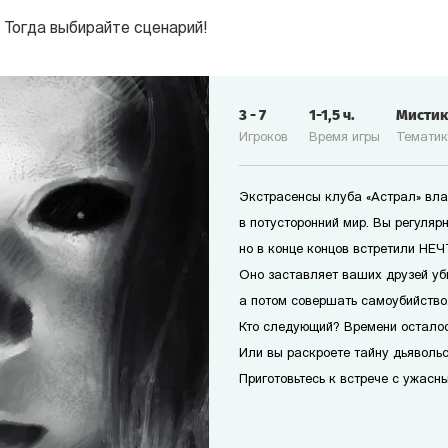
 Тогда выбирайте сценарий!
3
-
7
1-1,5
ч.
Мисти
Игроков
Время игры
Темати
Экстрасенсы клуба «Астрал» вла
в потусторонний мир. Вы регуляр
но в конце концов встретили НЕЧТ
Оно заставляет ваших друзей уб
а потом совершать самоубийство
Кто следующий? Времени осталос
Или вы раскроете тайну дьявольс
Приготовьтесь к встрече с ужасн