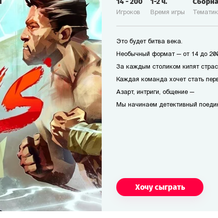
14
-
200
1-2
ч.
Сборн
Игроков
Время игры
Темати
Это будет битва века.
Необычный формат — от 14 до 200
За каждым столиком кипят страс
Каждая команда хочет стать перв
Азарт, интриги, общение —
Мы начинаем детективный поеди
Хочу сыграть