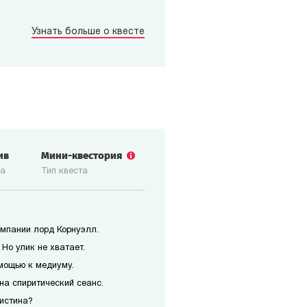
Узнать больше о квесте
ив
Мини-квестория
ка
Тип квеста
мпании лорд Корнуэлл.
Но улик не хватает.
мощью к медиуму.
на спиритический сеанс.
истина?