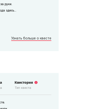
за руки.
да здесь...
Узнать больше о квесте
ка
Квестория
ка
Тип квеста
те.
езли,