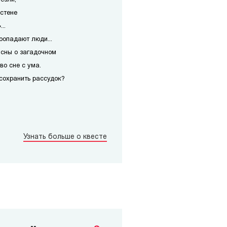
 стене
..
ропадают люди...
 сны о загадочном
во сне с ума.
сохранить рассудок?
Узнать больше о квесте