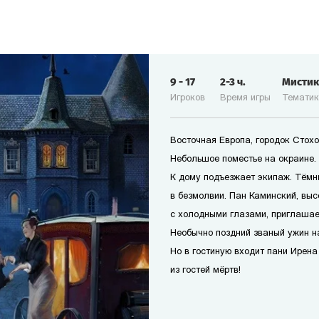
9
-
17
2-3
ч.
Мисти
Игроков
Время игры
Темати
Восточная Европа, городок Стохо
Небольшое поместье на окраине.
К дому подъезжает экипаж. Тёмн
в безмолвии. Пан Каминский, выс
с холодными глазами, приглашае
Необычно поздний званый ужин н
Но в гостиную входит пани Ирена
из гостей мёртв!