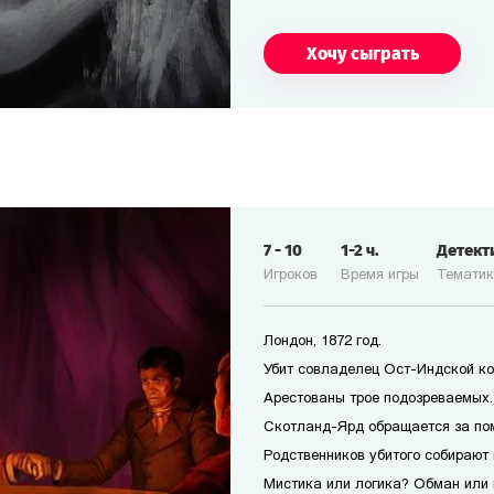
Хочу сыграть
7
-
10
1-2
ч.
Детект
Игроков
Время игры
Темати
Лондон, 1872 год.
Убит совладелец Ост-Индской ко
Арестованы трое подозреваемых. 
Скотланд-Ярд обращается за по
Родственников убитого собирают 
Мистика или логика? Обман или 