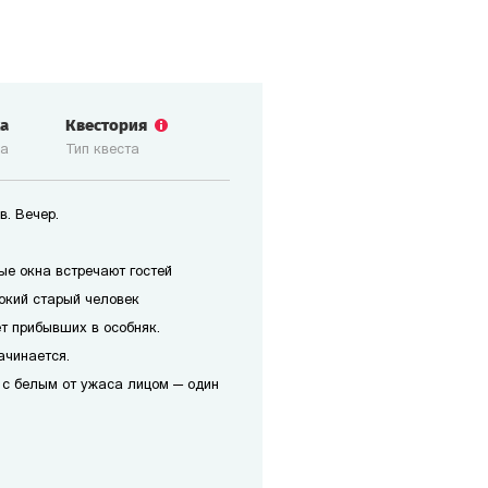
ка
Квестория
ка
Тип квеста
в. Вечер.
ые окна встречают гостей
окий старый человек
т прибывших в особняк.
ачинается.
 с белым от ужаса лицом — один