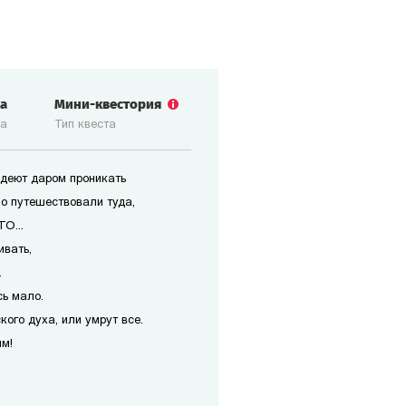
ка
Мини-квестория
ка
Тип квеста
деют даром проникать
но путешествовали туда,
О...
ивать,
.
ь мало.
кого духа, или умрут все.
ым!